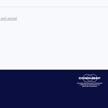
d and stored
.