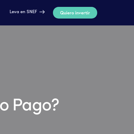
Leva en SNEF
Quiero invertir
Leva en SNEF
Quiero invertir
do Pago?