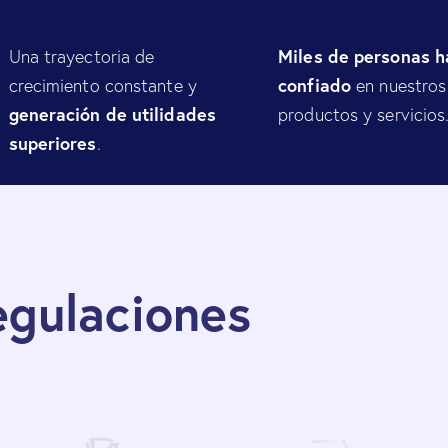
Miles de personas h
Una trayectoria de
confiado
crecimiento constante y
en nuestros
generación de utilidades
productos y servicios
superiores
.
egulaciones