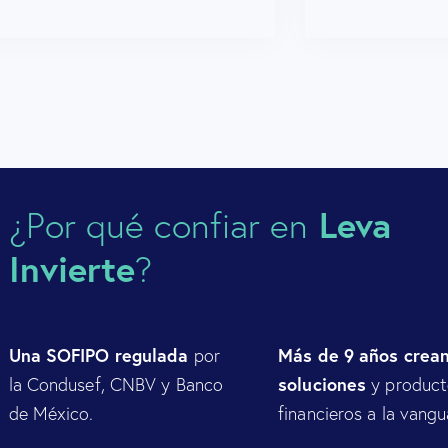
Leva
¿Por qué confiar en
Invierte
?
Una SOFIPO
regulada
Más de 9 años crea
por
soluciones
la Condusef, CNBV y Banco
y product
de México.
financieros a la vangu