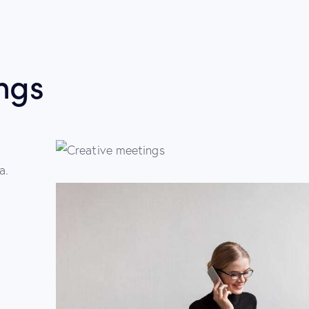
ngs
a.