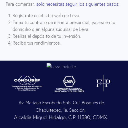
Para comenzar,
solo necesitas seguir los siguientes pasos
:
Regístrate en el sitio web de Leva.
Firma tu contrato de manera presencial, ya sea en tu
domicilio o en alguna sucursal de Leva.
Realiza el depósito de tu inversión.
Recibe tus rendimientos.
Av. Mariano Escobedo 555, Col. Bosques de
Chapultepec, 1a. Sección,
Alcaldía Miguel Hidalgo, C.P. 11580, CDMX.