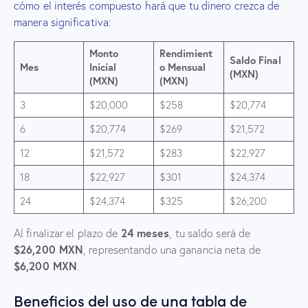
cómo el interés compuesto hará que tu dinero crezca de
manera significativa
:
Monto
Rendimient
Saldo Final
Mes
Inicial
o Mensual
(MXN)
(MXN)
(MXN)
3
$20,000
$258
$20,774
6
$20,774
$269
$21,572
12
$21,572
$283
$22,927
18
$22,927
$301
$24,374
24
$24,374
$325
$26,200
24 meses
Al finalizar el plazo de
, tu saldo será de
$26,200 MXN
, representando una ganancia neta de
$6,200 MXN
.
Beneficios del uso de una tabla de