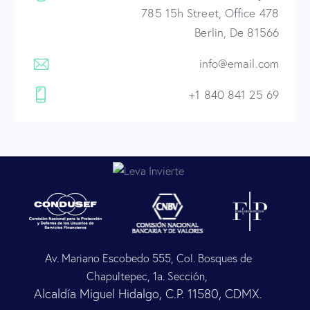
785 15h Street, Office 478
Berlin, De 81566
info@email.com
+1 840 841 25 69
Av. Mariano Escobedo 555, Col. Bosques de
Chapultepec, 1a. Sección,
Alcaldía Miguel Hidalgo, C.P. 11580, CDMX.