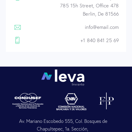
785 15h Street, Office 478
Berlin, De 81566
info@email.com
+1 840 841 25 69
Av. Mariano Escobedo 555, Col. Bosques de
Chapultepec, 1a. Sección,